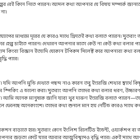
্পের বেই কিনে নিতে পারেন। আসল কথা আপনার যে বিষয় সম্পর্কে জানত
 না।
্যাপের মাধ্যমে দূরের যে কারও সাথে ফ্রিতেই কথা বলতে পারেন। সুতরা
 করে হেল্প চাইতে পারেন। দেখবেন আপনার মতো কেউ না কেউ কথা বলার পা
হাস কিংবা বিজ্ঞান ইত্যাদি যেকোন টপিকস সিলেক্ট করে আপনারা কথা 
দক্ষতাও বৃদ্ধি পাবে।
যদি আপনি মুভি দেখতে পছন্দ নাও করেন তবু ইংরেজি শেখার স্বার্থে 
্য স্পিকিং এ ভালো করা। সুতরাং আপনি তাদের কথা বলার ধরণ, উচ্চারণ স
। আমি অনেক মানুষকে জানি যারা খুব দারুণ ইংরেজি বলতে পারেন—তারা 
বদলে ফেলেছে অনেকাংশে। তাদের কথা শুনলে মনে হয় নেটিভ কারও সাথে
েকশন বাড়াতে হবে। সুতরাং কোন ইংলিশ রিলেটিড ইভেন্ট, ওয়ার্কশপ বা 
আপনার জড়তা কেটে যাবে আবার আত্মবিশ্বাসও বৃদ্ধি পাবে। একই সাথে আ