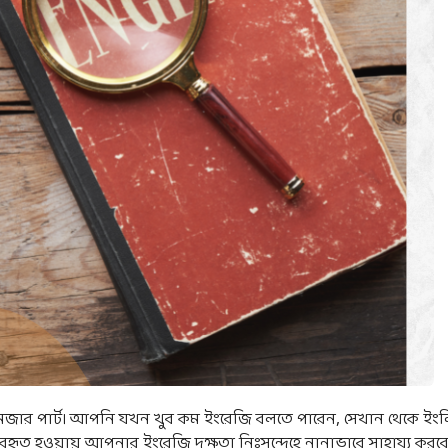
 মজার পার্ট। আপনি যখন খুব কম ইংরেজি বলতে পারেন, সেখান থেকে ইং
্যবহৃত হওয়ায় আপনার ইংরেজি দক্ষতা নিঃসন্দেহে নানাভাবে সাহায্য করব