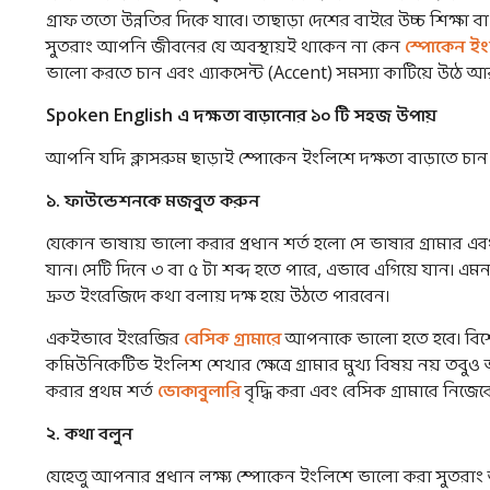
গ্রাফ ততো উন্নতির দিকে যাবে। তাছাড়া দেশের বাইরে উচ্চ শিক্ষা ব
সুতরাং আপনি জীবনের যে অবস্থায়ই থাকেন না কেন
স্পোকেন ই
ভালো করতে চান এবং এ্যাকসেন্ট (Accent) সমস্যা কাটিয়ে উঠে আর
Spoken English
এ
দক্ষতা
বাড়ানোর
১০
টি
সহজ
উপায়
আপনি যদি ক্লাসরুম ছাড়াই স্পোকেন ইংলিশে দক্ষতা বাড়াতে 
১
.
ফাউন্ডেশনকে
মজবুত
করুন
যেকোন ভাষায় ভালো করার প্রধান শর্ত হলো সে ভাষার গ্রামার এবং ভ
যান। সেটি দিনে ৩ বা ৫ টা শব্দ হতে পারে, এভাবে এগিয়ে যান।
দ্রুত ইংরেজিদে কথা বলায় দক্ষ হয়ে উঠতে পারবেন।
একইভাবে ইংরেজির
বেসিক গ্রামারে
আপনাকে ভালো হতে হবে। বিশেষ
কমিউনিকেটিভ ইংলিশ শেখার ক্ষেত্রে গ্রামার মুখ্য বিষয় নয় তব
করার প্রথম শর্ত
ভোকাবুলারি
বৃদ্ধি করা এবং বেসিক গ্রামারে নিজে
২
.
কথা
বলুন
যেহেতু আপনার প্রধান লক্ষ্য স্পোকেন ইংলিশে ভালো করা সুত