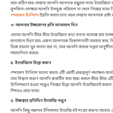
করা কঠিন হবে। সেজন্য আপনি আপনার বন্ধুদের সাথে ইংরেজিতে 
মুশকিল। সেক্ষেত্রে আপনি উপযুক্ত পরিবেশ না পেলে নিজের সাথ
স্পোকেন ইংলিশে
উন্নতি করতে চান। আর সেজন্য আপনাকে চেষ্টা 
৩
.
আপনার
উচ্চারণের
প্রতি
মনোযোগ
দিন
এভাবে আপনি ধীরে ধীরে ইংরেজিতে কথা বলায় অভ্যস্ত হয়ে যাচ্ছ
মনোযোগ দিতে হবে। এজন্য আপনাকে ডিকশোনারী ব্যবহার করে, কিং
দিকে হয়তো খুব ভালো হবে না, তবে আপনি কয়েক সপ্তাহ অনুশীলন 
সহযোগিতা করবে।
৪
.
ইংরেজিতে
চিন্তা
করুন
স্পোকেন ইংলিশে ভালো করার এটি একটি গুরুত্বপূর্ণ পদক্ষেপ। অ
তবে বিশ্বাস করুন আপনি প্রাকটিস করা শুরু করলে ধীরে ধীরে 
ইংলিশম্যান হওয়া সত্ত্বেও নিজের চিন্তা আপনি ইংরেজিতেই কর
স্পিডও বেড়ে যাবে।
৫
.
উচ্চস্বরে
প্রতিদিন
ইংরেজি
পড়ুন
আপনি কিছু পছন্দের টপিকসের ইংরেজি বই সংগ্রহ করুন। আবার 