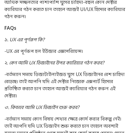
আর্থিক সচ্ছলতার পাশাপাশি যুগের চাহিদা-বহুল কোন সেক্টরে
ক্যারিয়ার গঠন করতে চান তাহলে আজই UI/UX হিসেবে ক্যারিয়ার
গঠন করুন।
FAQs
১
. UX
এর
পূর্ণরূপ
কি
?
-UX এর পূর্ণরূপ হল ইউজার এক্সপেরিয়েন্স।
২
.
কেন
আমি
UX
ডিজাইনের
উপর
ক্যারিয়ার
গঠন
করব
?
-বর্তমানে সময়ে ডিজাটাইলাইজড যুগে UX ডিজাইনের বেশ চাহিদা
বেড়েছে। তাই আপনি যদি এই সেক্টরে নিজেকে এক্সপার্ট হিসেবে
প্রতিষ্ঠিত করতে চান তাহলে আজই ক্যারিয়ার গঠন করুন এই
সেক্টরে।
৩
.
কিভাবে
আমি
UX
ডিজাইন
শুরু
করব
?
-বর্তমান সময়ে কোন বিষয় শেখার ক্ষেত্রে কোর্স করার বিকল্প নেই।
তাই আপনি যদি UX ডিজাইন শুরু করতে চান তাহলে অবশ্যই
ভালো মানের প্রতিষ্ঠান থেকে যাচাই করে কোর্স করতে পারেন। যেমন,