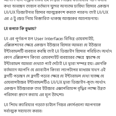
কথা ভাবছেন তাহলে বর্তমান যুগের অন্যতম চাহিদা হিসেবে একজন
UI/UX ডিজাইনার হিসেবে আত্মপ্রকাশ করতে পারেন। তাই UI/UX
এর এ টু জেড নিয়ে বিস্তারিত থাকছে আজকের আলোচনায়।
UI
বলতে
কি
বুঝায়
?
UI এর পূর্ণরূপ হল User Interface। বিভিন্ন ওয়েবসাইট,
এপ্লিকেশনের ক্ষেত্রে একজন ইউজার হিসেবে আমরা যে ইউজার
ইন্টারফেসটি ব্যবহার করছি তাই UI ডিজাইন হিসেবে পরিচিত। অর্থাৎ
কোন এপ্লিকেশন কিংবা ওয়েবসাইট ব্যবহারের ক্ষেত্রে স্বচক্ষে যে
ইন্টারফেস আমরা দেখতে পাই সেটাই UI দ্বারা সম্পন্ন হয়। এমনকি
বর্তমানে আপনি যে মোবাইল কিংবা ল্যাপটপের মাধ্যমে যখন এই
ব্লগটি পড়ছেন সে ব্লগটি পড়ার ক্ষেত্রে যে ইন্টারফেস দেখা যাচ্ছে যে
ওয়েবপেইজের ইন্টারফেসটিও UI/UX দ্বারা ডিজাইন-কৃত। অর্থাৎ
একজন ইউজারকে তার ইউজার এক্সপেরিয়েন্স বৃদ্ধির লক্ষ্যে উন্নত
পরিসেবা প্রদান করায় এর মূল উদ্দেশ্য।
UI শিখে ক্যারিয়ার গড়তে চাইলে নিচের কোর্সগুলো আপনাকে
সর্বাত্মক সহায়তা করবে।