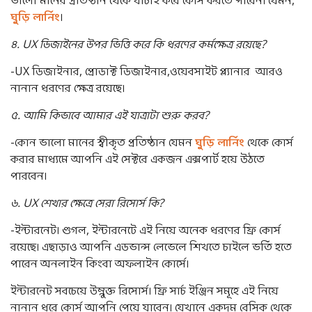
ঘুড়ি লার্নিং
।
৪
. UX
ডিজাইনের
উপর
ভিত্তি
করে
কি
ধরণের
কর্মক্ষেত্র
রয়েছে
?
-UX ডিজাইনার, প্রোডাক্ট ডিজাইনার,ওয়েবসাইট প্ল্যানার আরও
নানান ধরণের ক্ষেত্র রয়েছে।
৫
.
আমি
কিভাবে
আমার
এই
যাত্রাটা
শুরু
করব
?
-কোন ভালো মানের স্বীকৃত প্রতিষ্ঠান যেমন
ঘুড়ি লার্নিং
থেকে কোর্স
করার মাধ্যমে আপনি এই সেক্টরে একজন এক্সপার্ট হয়ে উঠতে
পারবেন।
৬
. UX
শেখার
ক্ষেত্রে
সেরা
রিসোর্স
কি
?
-ইন্টারনেট। গুগল, ইন্টারনেটে এই নিয়ে অনেক ধরণের ফ্রি কোর্স
রয়েছে। এছাড়াও আপনি এডভান্স লেভেলে শিখতে চাইলে ভর্তি হতে
পারেন অনলাইন কিংবা অফলাইন কোর্সে।
ইন্টারনেট সবচেয়ে উম্নুক্ত রিসোর্স। ফ্রি সার্চ ইঞ্জিন সমূহে এই নিয়ে
নানান ধরে কোর্স আপনি পেয়ে যাবেন। যেখানে একদম বেসিক থেকে