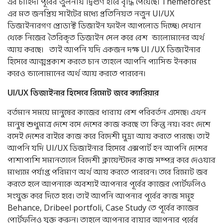
এর চাহিদা পূর্বের তুলনায় দ্বিগুণ হারে বৃদ্ধি পেয়েছে। Themeforest
এর মত জনপ্রিয় সাইটের মধ্যে প্রতিনিয়ত নতুন UI/UX
ডিজাইনারগণ প্রোডাক্ট ডিজাইন ফাইল আপলোড দিচ্ছে। সেখান
থেকে নিজের তৈরিকৃত ডিজাইন সেল করে বেশ ভালোমানের অর্থ
আয় করছে। তাই আপনি যদি একজন দক্ষ UI /UX ডিজাইনার
হিসেবে আত্মপ্রকাশ করতে চান তাহলে আপনি প্যাসিভ ইনকাম
করেও ভালোমানের অর্থ আয় করতে পারবেন।
UI/UX
ডিজাইনার
হিসেবে
রিমোট
জবে
ক্যারিয়ার
বর্তমান সময়ে মানুষের কাজের ধারায় বেশ পরিবর্তন এসেছে। এখন
মানুষ শুধুমাত্র দেশে বসে দেশের কাজ করছে তা কিন্তু নয়। বরং দেশে
বসেই দেশের বাইরে কাজ করে বিদেশী মুদ্রা আয় করতে পারছে। তাই
আপনি যদি UI/UX ডিজাইনার হিসেবে এক্সপার্ট হন আপনি দেশের
পাশাপাশি সমানতালে বিদেশী ক্লায়েন্টদের কাজ সম্পন্ন করে দেওয়ার
মাধ্যমে পর্যাপ্ত পরিমাণ অর্থ আয় করতে পারবেন। তবে রিমোট জব
করতে হলে আপনাকে অবশ্যই আপনার পূর্বের কাজের পোর্টফলিও
সংযুক্ত করে দিতে হবে। তাই আপনি আপনার পূর্বের কাজ সমূহ
Behance, Dribeel portfoli, Case Study তে পূর্বের কাজের
পোর্টফলিও যুক্ত করুন। তাহলে আপনার বায়ার আপনার পূর্বের