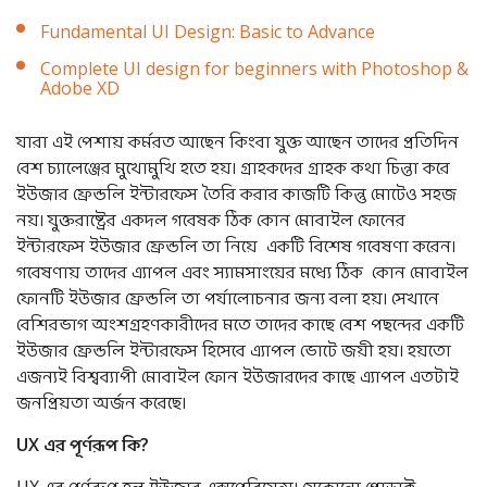
Fundamental UI Design: Basic to Advance
Complete UI design for beginners with Photoshop &
Adobe XD
যারা এই পেশায় কর্মরত আছেন কিংবা যুক্ত আছেন তাদের প্রতিদিন
বেশ চ্যালেঞ্জের মুখোমুখি হতে হয়। গ্রাহকদের গ্রাহক কথা চিন্তা করে
ইউজার ফ্রেন্ডলি ইন্টারফেস তৈরি করার কাজটি কিন্তু মোটেও সহজ
নয়। যুক্তরাষ্ট্রের একদল গবেষক ঠিক কোন মোবাইল ফোনের
ইন্টারফেস ইউজার ফ্রেন্ডলি তা নিয়ে একটি বিশেষ গবেষণা করেন।
গবেষণায় তাদের এ্যাপল এবং স্যামসাংয়ের মধ্যে ঠিক কোন মোবাইল
ফোনটি ইউজার ফ্রেন্ডলি তা পর্যালোচনার জন্য বলা হয়। সেখানে
বেশিরভাগ অংশগ্রহণকারীদের মতে তাদের কাছে বেশ পছন্দের একটি
ইউজার ফ্রেন্ডলি ইন্টারফেস হিসেবে এ্যাপল ভোটে জয়ী হয়। হয়তো
এজন্যই বিশ্বব্যাপী মোবাইল ফোন ইউজারদের কাছে এ্যাপল এতটাই
জনপ্রিয়তা অর্জন করেছে।
UX
এর
পূর্ণরূপ
কি
?
UX এর পূর্ণরুপ হল ইউজার এক্সপেরিয়েন্স। যেকোনো প্রোডাক্ট