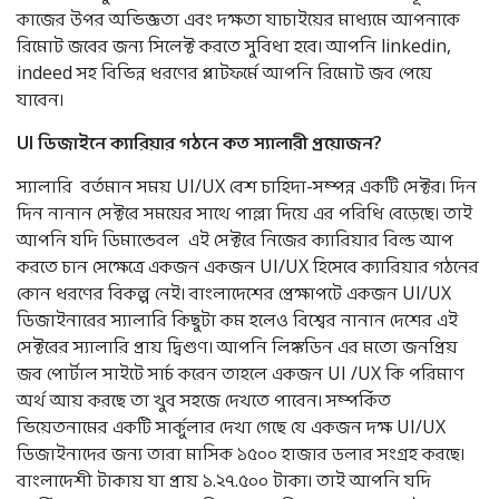
কাজের উপর অভিজ্ঞতা এবং দক্ষতা যাচাইয়ের মাধ্যমে আপনাকে
রিমোট জবের জন্য সিলেক্ট করতে সুবিধা হবে। আপনি linkedin,
indeed সহ বিভিন্ন ধরণের প্লাটফর্মে আপনি রিমোট জব পেয়ে
যাবেন।
UI
ডিজাইনে
ক্যারিয়ার
গঠনে
কত
স্যালারী
প্রয়োজন
?
স্যালারি বর্তমান সময় UI/UX বেশ চাহিদা-সম্পন্ন একটি সেক্টর। দিন
দিন নানান সেক্টরে সময়ের সাথে পাল্লা দিয়ে এর পরিধি বেড়েছে। তাই
আপনি যদি ডিমান্ডেবল এই সেক্টরে নিজের ক্যারিয়ার বিল্ড আপ
করতে চান সেক্ষেত্রে একজন একজন UI/UX হিসেবে ক্যারিয়ার গঠনের
কোন ধরণের বিকল্প নেই। বাংলাদেশের প্রেক্ষাপটে একজন UI/UX
ডিজাইনারের স্যালারি কিছুটা কম হলেও বিশ্বের নানান দেশের এই
সেক্টরের স্যালারি প্রায় দ্বিগুণ। আপনি লিঙ্কডিন এর মতো জনপ্রিয়
জব পোর্টাল সাইটে সার্চ করেন তাহলে একজন UI /UX কি পরিমাণ
অর্থ আয় করছে তা খুব সহজে দেখতে পাবেন। সম্পর্কিত
ভিয়েতনামের একটি সার্কুলার দেখা গেছে যে একজন দক্ষ UI/UX
ডিজাইনাদের জন্য তারা মাসিক ১৫০০ হাজার ডলার সংগ্রহ করছে।
বাংলাদেশী টাকায় যা প্রায় ১.২৭.৫০০ টাকা। তাই আপনি যদি