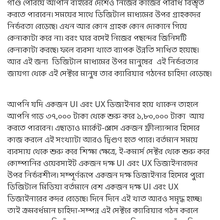
গণ্ডি পেরিয়ে আপনি বাইরের দেশেও নিজের কাজের পরিধি বিস্তৃত
করতে পারবেন। সময়ের সাথে ডিজিটাল মাধ্যমের উপর গ্রাহকদের
নির্ভরতা বেড়েছে। এখন আর কোন গ্রাহক কোন দোকানে গিয়ে
কেনাকাটা করে না। বরং ঘরে বসেই নিজের পছন্দের জিনিসটি
কেনাকাটা করছে। ফলে ব্যবসা খাতে ব্যাপক উন্নতি সাধিত হয়েছে।
আর এই জন্য ডিজিটাল মাধ্যমের উপর মানুষের এই নির্ভরতার
জায়গা থেকে এই সেক্টরে মানুষ তার ক্যারিয়ার গঠনের চাহিদা বেড়েছে।
আপনি যদি একজন UI এবং UX ডিজাইনার হয়ে থাকেন তাহলে
আপনি গড়ে ৩৭,০০০ টাকা থেকে শুরু করে ১,৮০,০০০ টাকা আয়
করতে পারবেন। এছাড়াও মার্কেট-প্লেসে একজন ফ্রীল্যান্সার হিসেবে
কাজ করলে এই সংখ্যাটা আরও দ্বিগুণ হতে পারে। বর্তমান সময়ে
ব্যবসায় থেকে শুরু করে শিক্ষা ক্ষেত্রে, ই-কমার্স সেক্টর থেকে শুরু করে
কোম্পানির ওয়েবসাইট একজন দক্ষ UI এবং UX ডিজাইনারদের
উপর নির্ভরশীল। সম্পূর্ণরূপে একজন দক্ষ ডিজাইনার হিসেবে পুরো
ডিজিটাল মিডিয়া বর্তমানে বেশ একজন দক্ষ UI এবং UX
ডিজাইনারের কদর বেড়েছে। দিনে দিনে এই খাত আরও সমৃদ্ধ হচ্ছে।
তাই ক্রমবর্ধমান চাহিদা-সম্পন্ন এই সেক্টরে ক্যারিয়ার গঠন করলে