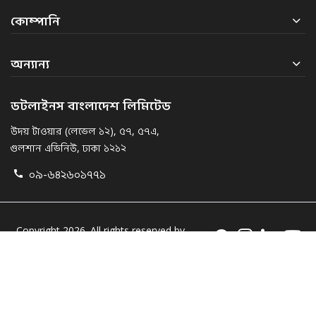
কোম্পানি
অন্যান্য
ডটলাইনস বাংলাদেশ লিমিটেড
উদয় টাওয়ার (লেভেল ১২), ৫৭, ৫৭এ,
গুলশান এভিনিউ, ঢাকা ১২১২
০৯-৬৪২৬০১৭৭১
Copyright 2026. All rights reserved by
Dotlines.
Maintained by Nagorik Technologies Ltd.